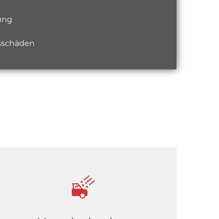
ung
asschäden