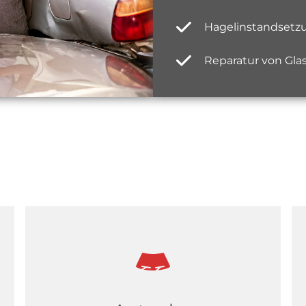
Hagelinstandsetz
Reparatur von Gl